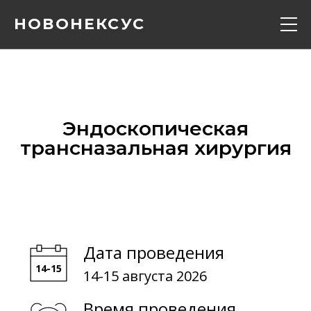
НОВОНЕКСУС
Кадавер курс
Конференции
Эндоскопическая
трансназальная хирургия
Расписание
Вебинары
Контакты
Дата проведения
14-15 августа 2026
О нас
Время проведения