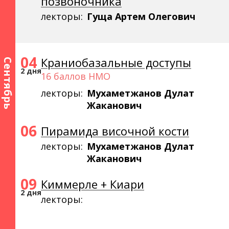
позвоночника
лекторы:
Гуща Артем Олегович
04
Краниобазальные доступы
Сентябрь
2 дня
16 баллов НМО
лекторы:
Мухаметжанов Дулат
Жаканович
06
Пирамида височной кости
лекторы:
Мухаметжанов Дулат
Жаканович
09
Киммерле + Киари
2 дня
лекторы: