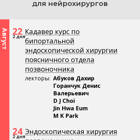
для нейрохирургов
22
Кадавер курс по
Август
2 дня
бипортальной
эндоскопической хирургии
поясничного отдела
позвоночника
лекторы:
Абуков Дахир
Горанчук Денис
Валерьевич
D J Choi
Jin Hwa Eum
M K Park
24
Эндоскопическая хирургия
2 дня