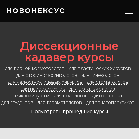
НОВОНЕКСУС
Кадавер курс
Диссекционные
Конференции
кадавер курсы
Расписание
для врачей косметологов
для пластических хирургов
для оториноларингологов
для гинекологов
для челюстно-лицевых хирургов
для стоматологов
Вебинары
для нейрохирургов
для офтальмологов
по микрохирургии
для подологов
для остеопатов
для студентов
для травматологов
для танатопрактиков
Контакты
Посмотреть прошедшие курсы
О нас