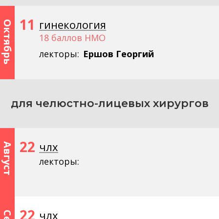
11
гинекология
Октябрь
18 баллов НМО
лекторы:
Ершов Георгий
для челюстно-лицевых хирургов
22
члх
Август
лекторы:
22
члх