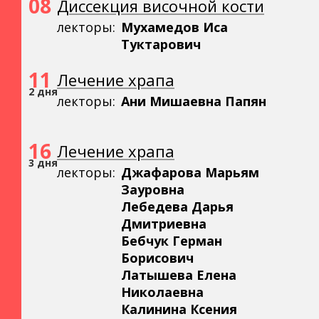
08
Диссекция височной кости
лекторы:
Мухамедов Иса
Туктарович
11
Лечение храпа
2 дня
лекторы:
Ани Мишаевна Папян
16
Лечение храпа
3 дня
лекторы:
Джафарова Марьям
Зауровна
Лебедева Дарья
Дмитриевна
Бебчук Герман
Борисович
Латышева Елена
Николаевна
Калинина Ксения