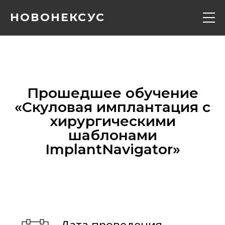
НОВОНЕКСУС
Кадавер курс
Конференции
Прошедшее обучение
«‎Скуловая имплантация с
Расписание
хирургическими
шаблонами
Вебинары
ImplantNavigator»‎
Контакты
О нас
Дата проведения