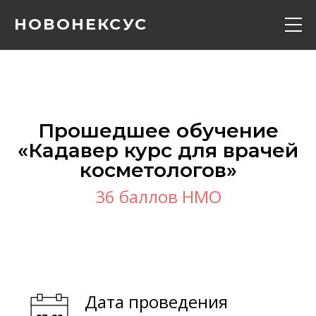
НОВОНЕКСУС
Кадавер курс
Конференции
Прошедшее обучение
«‎Кадавер курс для врачей
Расписание
косметологов»‎
36 баллов НМО
Вебинары
Контакты
О нас
Дата проведения