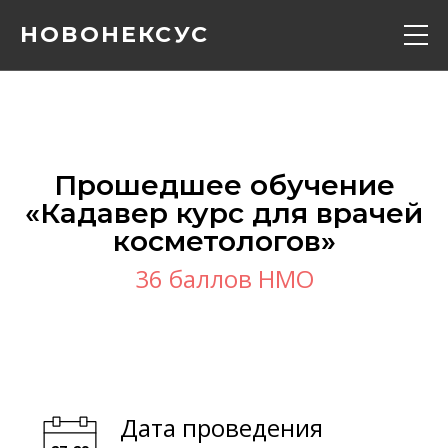
НОВОНЕКСУС
Кадавер курс
Конференции
Прошедшее обучение
«‎Кадавер курс для врачей
Расписание
косметологов»‎
36 баллов НМО
Вебинары
Контакты
О нас
Дата проведения