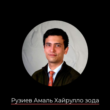
Рузиев Амаль Хайрулло зода