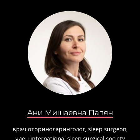
Ани Мишаевна Папян
врач оториноларинголог, sleep surgeon,
член international sleep surgical society